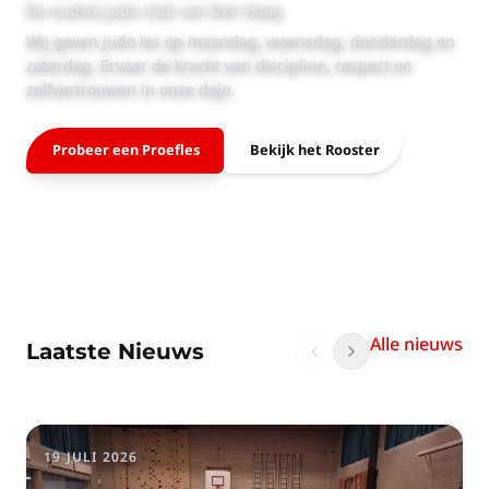
De oudste judo club van Den Haag
Wij geven judo les op maandag, woensdag, donderdag en
zaterdag. Ervaar de kracht van discipline, respect en
zelfvertrouwen in onze dojo.
Probeer een Proefles
Bekijk het Rooster
Alle nieuws
Laatste Nieuws
19 JULI 2026