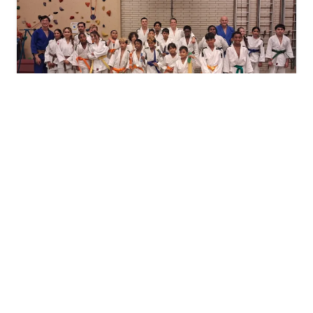
🥋 Geslaagd! Het Judo‑Examen Vol Trots
en Glimlachen (2026).
🥋 Geslaagd! Het Judo‑Examen Vol Trots
en Glimlachen (2026).
11 JULI 2026
Vandaag stonden de judoka’s gespannen op de mat.
Witte banden, gele banden, knoopjes die nét iets...